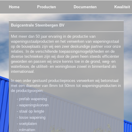
Home
Producten
Documenten
Kwaliteit
Buigcentrale Steenbergen BV
Met meer dan 50 jaar ervaring in de productie van
wapeningsstaalproducten en het verwerken van wapeningsstaal
op de bouwplaats zijn wij een zeer deskundige partner voor onze
relaties. In de verschillende toepassingsmogelijkheden en de
diverse technieken zijn wij door de jaren heen steeds efficiënter
geworden en passen wij onze kennis toe in de grond, weg- en
waterbouw, de utiliteit- en woningbouw zowel in binnenland als
internationaal.
In een order gestuurd productieproces verwerken wij betonstaal
met een diameter van 8mm tot 50mm tot wapeningsproducten in
de productgroepen:
- prefab wapening
- wapeningskorven
- staal op lengte
- losse wapening
- voetplaten
- rolmatten